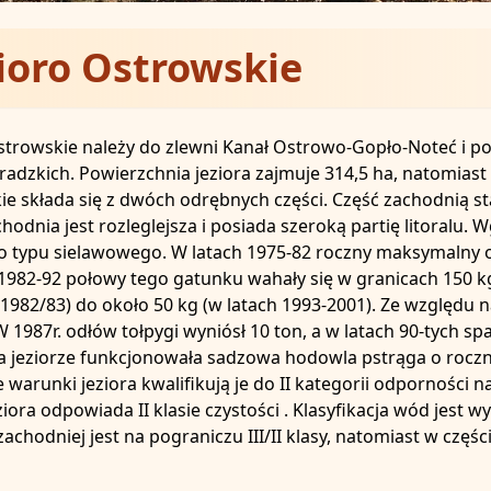
ioro Ostrowskie
strowskie należy do zlewni Kanał Ostrowo-Gopło-Noteć i p
adzkich. Powierzchnia jeziora zajmuje 314,5 ha, natomias
e składa się z dwóch odrębnych części. Część zachodnią s
hodnia jest rozleglejsza i posiada szeroką partię litoralu. W
o typu sielawowego. W latach 1975-82 roczny maksymalny o
1982-92 połowy tego gatunku wahały się w granicach 150 k
 1982/83) do około 50 kg (w latach 1993-2001). Ze względu n
W 1987r. odłów tołpygi wyniósł 10 ton, a w latach 90-tych sp
a jeziorze funkcjonowała sadzowa hodowla pstrąga o roczne
 warunki jeziora kwalifikują je do II kategorii odporności 
ziora odpowiada II klasie czystości . Klasyfikacja wód jest
zachodniej jest na pograniczu III/II klasy, natomiast w części