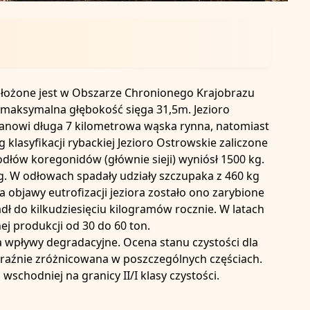
ołożone jest w Obszarze Chronionego Krajobrazu
t maksymalna głębokość sięga 31,5m. Jezioro
tanowi długa 7 kilometrowa wąska rynna, natomiast
g klasyfikacji rybackiej Jezioro Ostrowskie zaliczone
dłów koregonidów (głównie sieji) wyniósł 1500 kg.
g. W odłowach spadały udziały szczupaka z 460 kg
a objawy eutrofizacji jeziora zostało ono zarybione
adł do kilkudziesięciu kilogramów rocznie. W latach
j produkcji od 30 do 60 ton.
na wpływy degradacyjne. Ocena stanu czystości dla
 wyraźnie zróżnicowana w poszczególnych częściach.
 wschodniej na granicy II/I klasy czystości.