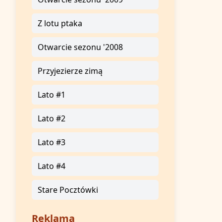
Z lotu ptaka
Otwarcie sezonu '2008
Przyjezierze zimą
Lato #1
Lato #2
Lato #3
Lato #4
Stare Pocztówki
Reklama