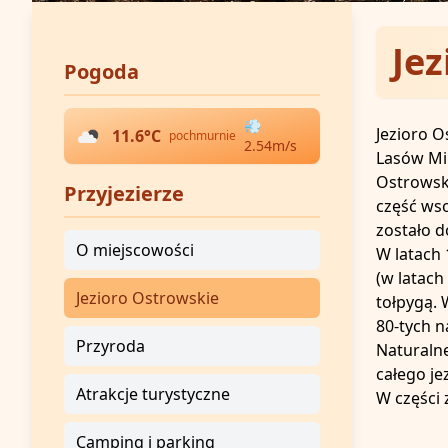
Jez
Pogoda
💨
Jezioro O
11.6
°C
pochmurnie
2.54
m/s
Lasów Mir
Ostrowski
Przyjezierze
część wsc
zostało d
O miejscowości
W latach 
(w latach
Jezioro Ostrowskie
tołpygą. 
80-tych n
Przyroda
Naturalne
całego je
Atrakcje turystyczne
W części 
Camping i parking